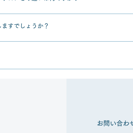
ル・種類の副業から選べるということ。また、お小遣い案件や
のではないかと思います。そして、自分に合う副業は何なのか
しますでしょうか？
横暴な値段で商材などを買ってしまったという機会を回避でき
しまいますが、不定期でおおよそ1ヶ月に一度交流会を開催し
社経営をして事業をやられている先輩経営者など、様々な方と
にクレジットカードまたは銀行振込になります。
お問い合わ