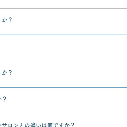
形ではなく、メンバーさんの質を保守しているため、必ずみな
その後入会可能とさせていただいております。なので、お気軽
うか？
したら無料の個別相談を申し込みしていただけたらと思います
のスタートの方がほとんどですので、全くご心配必要ありませ
さんやすでに事業をやられる方などもおられます。
うか？
副業はいっぱいありますので、ぜひ無料の個別相談でご相談し
か？
関係なく幅広い年齢層の方がおられます。
ンサロンとの違いは何ですか？