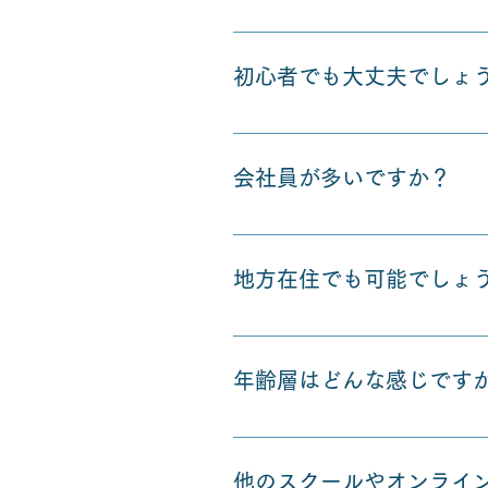
誰でも自由に参加できるような
談、またはお打ち合わせの上、
初心者でも大丈夫でしょ
く、質問したいことなどありま
みなさん同じように初心者から
会社員が多いですか？
みなさんご職業は様々で、学生
地方在住でも可能でしょ
はい、地方在住の方でもできる
年齢層はどんな感じです
18歳〜50歳くらいまで、年齢
他のスクールやオンライ