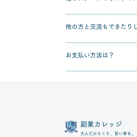
やはり一番は、数多くのジャン
本トップクラスの案件数を誇る
他の方と交流もできたり
よく詐欺に遭ってしまったり、
かと思います。
はい、主に東京開催にはなって
境遇をお持ちの方や、すでに会
お支払い方法は？
コースによって違いますが、主
​副業カレッジ
​大人だからこそ、習い事を。