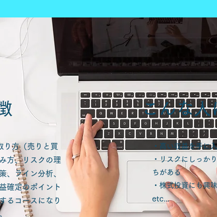
特徴
​こんな
取り方（売りと買
・高い収益を手に
・リスクにしっか
み方、リスクの理
ちがある
策、ライン分析、
・株式投資にも興
益確定のポイント
etc...
するコースになり
。