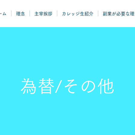
ーム
理念
主宰挨拶
カレッジ生紹介
副業が必要な理
為替/その他