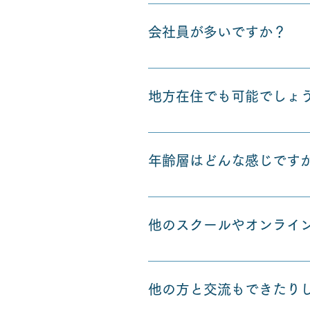
みなさん同じように初心者から
会社員が多いですか？
みなさんご職業は様々で、学生
地方在住でも可能でしょ
はい、地方在住の方でもできる
年齢層はどんな感じです
18歳〜50歳くらいまで、年齢
他のスクールやオンライ
やはり一番は、数多くのジャン
本トップクラスの案件数を誇る
他の方と交流もできたり
よく詐欺に遭ってしまったり、