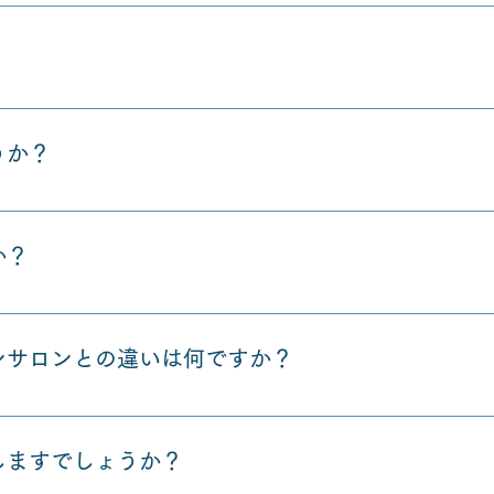
のスタートの方がほとんどですので、全くご心配必要ありませ
さんやすでに事業をやられる方などもおられます。
うか？
副業はいっぱいありますので、ぜひ無料の個別相談でご相談し
か？
関係なく幅広い年齢層の方がおられます。
ンサロンとの違いは何ですか？
ル・種類の副業から選べるということ。また、お小遣い案件や
のではないかと思います。そして、自分に合う副業は何なのか
しますでしょうか？
横暴な値段で商材などを買ってしまったという機会を回避でき