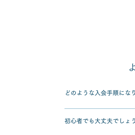
どのような入会手順にな
誰でも自由に参加できるような
談、またはお打ち合わせの上、
初心者でも大丈夫でしょ
く、質問したいことなどありま